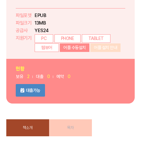
파일포맷
EPUB
파일크기
13MB
공급사
YES24
지원기기
PC
PHONE
TABLET
웹뷰어
어플 수동설치
어플 설치 안내
현황
보유
2
대출
0
예약
0
대출가능
책소개
목차