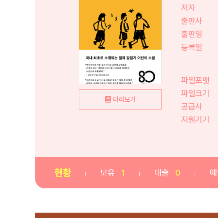
저자
출판사
출판일
등록일
파일포맷
파일크기
미리보기
공급사
지원기기
현황
보유
1
대출
0
예