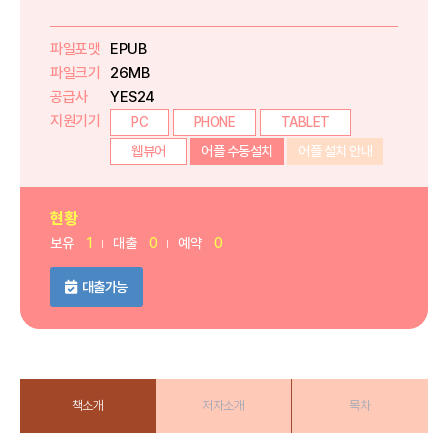
파일포맷
EPUB
파일크기
26MB
공급사
YES24
지원기기
PC
PHONE
TABLET
웹뷰어
어플 수동설치
어플 설치 안내
현황
보유
1
대출
0
예약
0
대출가능
책소개
저자소개
목차