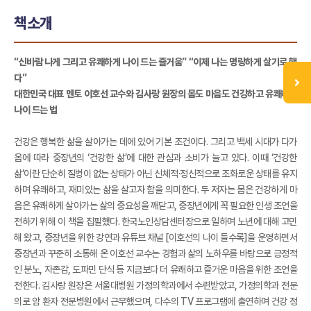
책소개
“신바람 나게 그리고 유쾌하게 나이 드는 즐거움” “이제 나는 명랑하게 살기로 했
다”
대한민국 대표 멘토 이호선 교수와 김사랑 원장의 몸도 마음도 건강하고 유쾌하게
나이 드는 법
건강은 행복한 삶을 살아가는 데에 있어 기본 조건이다. 그리고 백세 시대가 다가
옴에 따라 중장년의 ‘건강한 삶’에 대한 관심과 소비가 늘고 있다. 이때 ‘건강한
삶’이란 단순히 질병이 없는 상태가 아닌 신체적·정신적으로 조화로운 상태를 유지
하며 유쾌하고, 재미있는 삶을 살고자 함을 의미한다. 두 저자는 몸은 건강하게 마
음은 유쾌하게 살아가는 삶의 중요성을 깨닫고, 중장년에게 꼭 필요한 인생 조언을
전하기 위해 이 책을 집필했다. 한국노인상담센터장으로 일하며 노년에 대해 고민
해 왔고, 중장년을 위한 강연과 유튜브 채널 [이호선의 나이 들수록]을 운영하면서
중장년과 꾸준히 소통해 온 이호선 교수는 경험과 삶의 노하우를 바탕으로 긍정적
인 분노, 자존감, 도파민 단식 등 지금보다 더 유쾌하고 즐거운 마음을 위한 조언을
전한다. 김사랑 원장은 서울대병원 가정의학과에서 수련받았고, 가정의학과 전문
의로 암 환자 전문병원에서 근무했으며, 다수의 TV 프로그램에 출연하며 건강 정