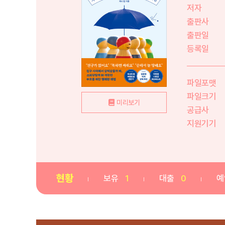
저자
출판사
출판일
등록일
파일포맷
파일크기
미리보기
공급사
지원기기
현황
보유
1
대출
0
예