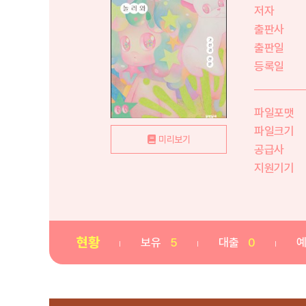
저자
출판사
출판일
등록일
파일포맷
파일크기
미리보기
공급사
지원기기
현황
보유
5
대출
0