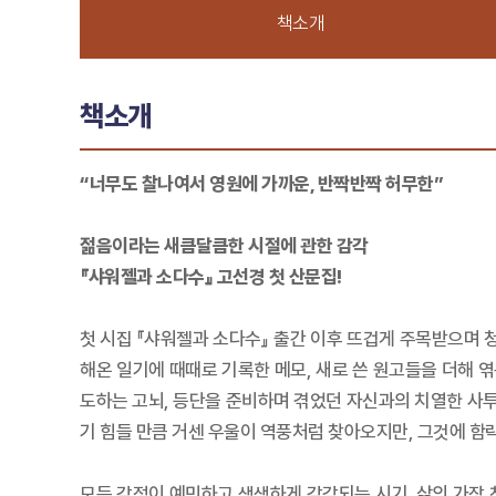
책소개
책소개
“너무도 찰나여서 영원에 가까운, 반짝반짝 허무한”
젊음이라는 새큼달큼한 시절에 관한 감각
『샤워젤과 소다수』 고선경 첫 산문집!
첫 시집 『샤워젤과 소다수』 출간 이후 뜨겁게 주목받으며 
해온 일기에 때때로 기록한 메모, 새로 쓴 원고들을 더해 
도하는 고뇌, 등단을 준비하며 겪었던 자신과의 치열한 사
기 힘들 만큼 거센 우울이 역풍처럼 찾아오지만, 그것에 
모든 감정이 예민하고 생생하게 감각되는 시기. 삶의 가장