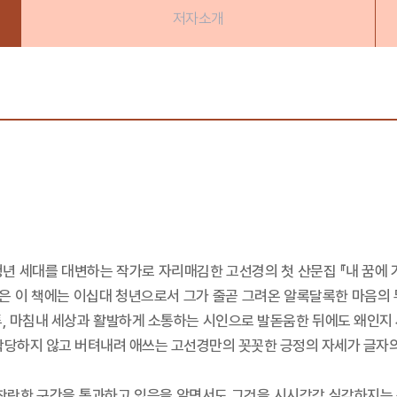
저자소개
청년 세대를 대변하는 작가로 자리매김한 고선경의 첫 산문집 『내 꿈에
엮은 이 책에는 이십대 청년으로서 그가 줄곧 그려온 알록달록한 마음의
투, 마침내 세상과 활발하게 소통하는 시인으로 발돋움한 뒤에도 왜인지 
함락당하지 않고 버텨내려 애쓰는 고선경만의 꼿꼿한 긍정의 자세가 글자의
 찬란한 구간을 통과하고 있음을 알면서도 그것을 시시각각 실감하지는