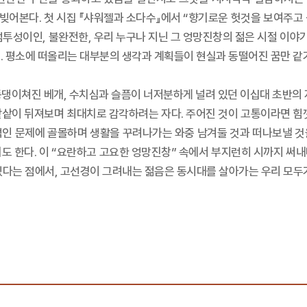
 빚어본다. 첫 시집 『샤워젤과 소다수』에서 “향기로운 헛것을 보여주고
성이인, 불완전한, 우리 누구나 지닌 그 엉망진창의 젊은 시절 이야기”를
 꿈. 평소에 떠올리는 대부분의 생각과 계획들이 현실과 동떨어진 꿈만 같
내동댕이쳐진 베개, 수치심과 슬픔이 너저분하게 널려 있던 이십대 초반의
샅샅이 뒤져보며 최대치로 감각하려는 자다. 주어진 것이 고통이라면 힘껏
적인 문제에 골몰하며 생활을 꾸려나가는 와중 남겨둘 것과 떠나보낼 것
도 한다. 이 “요란하고 고요한 엉망진창” 속에서 부지런히 시까지 써
있다는 점에서, 고선경이 그려내는 젊음은 동시대를 살아가는 우리 모두가