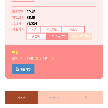
파일포맷
EPUB
파일크기
81MB
공급사
YES24
지원기기
PC
PHONE
TABLET
웹뷰어
어플 수동설치
어플 설치 안내
현황
보유
1
대출
0
예약
0
대출가능
책소개
저자소개
목차