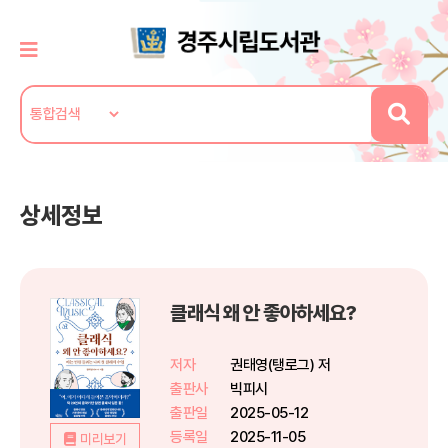
상세정보
클래식 왜 안 좋아하세요?
저자
권태영(탱로그) 저
출판사
빅피시
출판일
2025-05-12
등록일
2025-11-05
미리보기