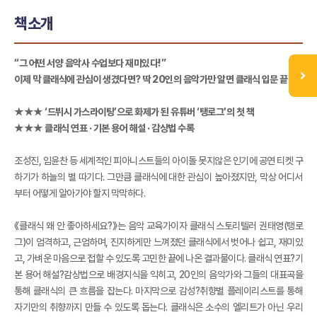
책소개
“그 어떤 서양 음악사 수업보다 재미있다!”
이제 막 클래식에 관심이 생겼다면? 딱 20인의 음악가만 알면 클래식 입문 끝!
★★★ ‘드뷔시 가스라이팅’으로 화제가 된 유튜버 ‘탱로그’의 첫 책
★★★ 클래식 연표 · 기본 용어 해설 · 감상법 수록
조성진, 임윤찬 등 세계적인 피아니스트들의 아이돌 못지않은 인기에 공연 티켓 구
하기가 하늘의 별 따기다. 그만큼 클래식에 대한 관심이 높아졌지만, 막상 어디서
부터 어떻게 알아가야 할지 막막하다.
《클래식 왜 안 좋아하세요?》는 음악 교육가이자 클래식 스토리텔러 권태영(탱로
그)이 엄격하고, 근엄하며, 진지하게만 느껴졌던 클래식에서 벗어나 쉽고, 재미있
고, 가벼운 마음으로 접할 수 있도록 고민한 끝에 나온 결과물이다. 클래식 연표?기
본 용어 해설?감상법으로 배경지식을 익히고, 20인의 음악가와 그들의 대표곡을
통해 클래식의 큰 흐름을 잡는다. 마지막으로 감성?취향별 플레이리스트를 통해
자기만의 취향까지 만들 수 있도록 돕는다. 클래식은 소수의 엘리트가 아닌 우리