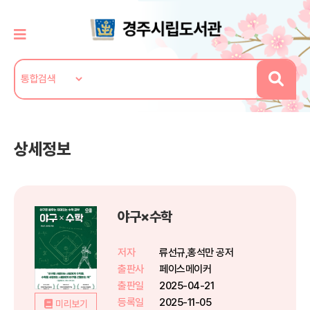
상세정보
야구×수학
저자
류선규,홍석만 공저
출판사
페이스메이커
출판일
2025-04-21
등록일
2025-11-05
미리보기