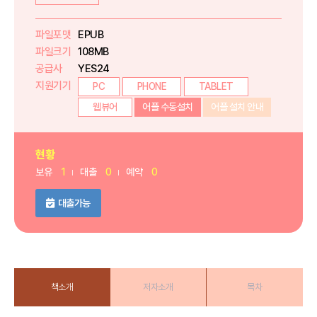
파일포맷
EPUB
파일크기
108MB
공급사
YES24
지원기기
PC
PHONE
TABLET
웹뷰어
어플 수동설치
어플 설치 안내
현황
보유
1
대출
0
예약
0
대출가능
책소개
저자소개
목차