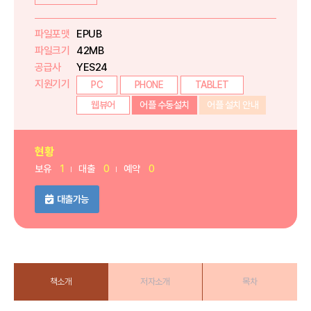
파일포맷
EPUB
파일크기
42MB
공급사
YES24
지원기기
PC
PHONE
TABLET
웹뷰어
어플 수동설치
어플 설치 안내
현황
보유
1
대출
0
예약
0
대출가능
책소개
저자소개
목차