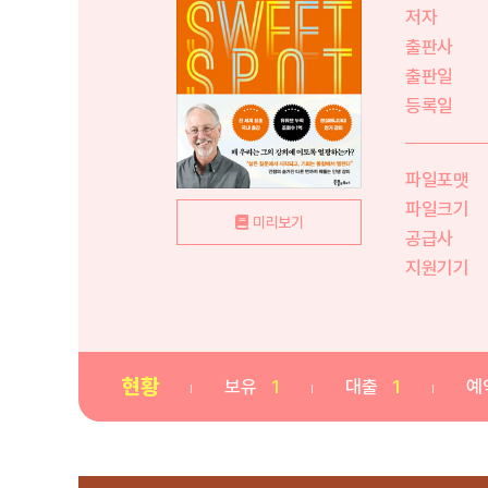
저자
출판사
출판일
등록일
파일포맷
파일크기
미리보기
공급사
지원기기
현황
보유
1
대출
1
예