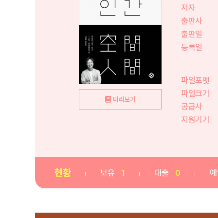
저자
출판사
출판일
등록일
파일포맷
파일크기
미리보기
공급사
지원기기
현황
보유
1
대출
0
예