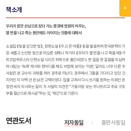
책소개
우리가 잠깐 손님으로 왔다 가는 풍경에 영원히 머무는,
열 번을 나고 죽는 동안에도 이어지는 것들에 대해서
소설집 《빛을 걷으면 빛》, 장편소설 《두고 온 여름》 등을 발표하며 한국문학의 가
장 새롭고 신선한 빛으로 떠오른 성해나 작가의 《우리가 열 번을 나고 죽을 때》가
위즈덤하우스의 단편소설 시리즈 위픽으로 출간되었다. 한 걸음 한 걸음을 의심하
며 내딛는 ‘숙제’ 재서와 한마디를 해도 비범해 보이는 ‘이본’, 달라도 너무 다른 두
사람은 문 교수의 과제를 하러 경주로 떠난다. 경주에서 그들을 기다리고 있던 건
지어진 지 이백 년 된 낡은 고택이었다. 집을 고쳐서 다시 쓰기를 원하는 의뢰인 권
정연 씨의 의사와는 달리 두 사람의 의견은 “기둥이랑 보는 무너트리고 주요 구조
부를 철근으로 재시공”하는 것, ‘재건’으로 기운다.
연관도서
저자동일
출판사동일