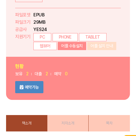
파일포맷
EPUB
파일크기
29MB
공급사
YES24
지원기기
PC
PHONE
TABLET
웹뷰어
어플 수동설치
어플 설치 안내
현황
보유
2
대출
2
예약
0
예약가능
책소개
저자소개
목차