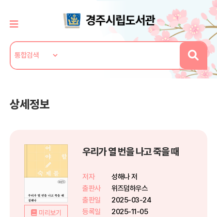
상세정보
우리가 열 번을 나고 죽을 때
저자
성해나 저
출판사
위즈덤하우스
출판일
2025-03-24
등록일
2025-11-05
미리보기