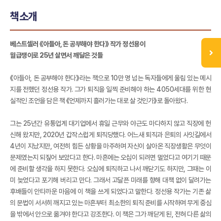
책소개
베스트셀러 《아들아, 돈 공부해야 한다》 작가 정선용이
월급쟁이로 25년 살면서 깨달은 것들
《아들아, 돈 공부해야 한다》라는 책으로 10만 명 넘는 독자들에게 울림 있는 메시
지를 전했던 정선용 작가. 그가 퇴직을 일찍 준비해야 하는 4050세대를 위한 현
실적인 조언을 담은 책 《언제까지 흘러가는 대로 살 것인가》로 돌아왔다.
그는 25년간 유통업계 대기업에서 휴일 근무와 야근도 마다하지 않고 직장에 헌
신해 왔지만, 2020년 갑작스럽게 퇴직당했다. 어느새 퇴직과 은퇴의 사잇길에서
4년이 지났지만, 여전히 힘든 상황을 마주하며 자신이 살아온 직장생활은 무엇이
문제였는지 되짚어 보았다고 한다. 마흔에는 오십이 되려면 멀었다고 여기기 때문
에 준비할 생각을 하지 못한다. 오십에 퇴직하고 나서 깨닫기도 하지만, 그때는 이
미 늦었다고 포기해 버리고 만다. 그래서 고달픈 미래를 향해 대책 없이 달려가는
후배들이 안타까운 마음에 이 책을 쓰게 되었다고 말한다. 정선용 작가는 기존 삶
의 문법이 서서히 깨지고 있는 마흔부터 최소한의 퇴직 준비를 시작하며 무게 중심
을 밖에서 안으로 옮겨야 한다고 강조한다. 이 책은 그가 깨닫게 된, 전혀 다른 삶의