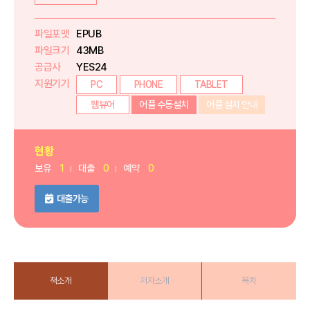
파일포맷
EPUB
파일크기
43MB
공급사
YES24
지원기기
PC
PHONE
TABLET
웹뷰어
어플 수동설치
어플 설치 안내
현황
보유
1
대출
0
예약
0
대출가능
책소개
저자소개
목차