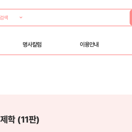
명사칼럼
이용안내
제학 (11판)