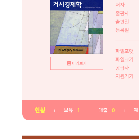
저자
출판사
출판일
등록일
파일포맷
파일크기
미리보기
공급사
지원기기
현황
보유
1
대출
0
예