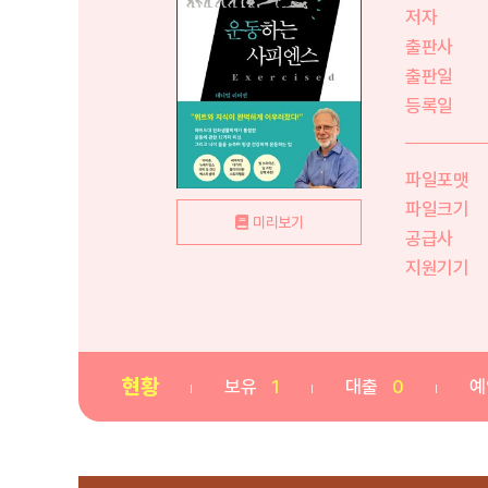
저자
출판사
출판일
등록일
파일포맷
파일크기
미리보기
공급사
지원기기
현황
보유
1
대출
0
예