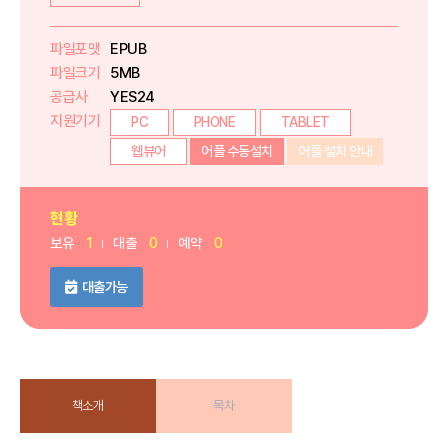
파일포맷
EPUB
파일크기
5MB
공급사
YES24
지원기기
PC
PHONE
TABLET
웹뷰어
어플 수동설치
어플 설치 안내
현황
보유
1
대출
0
예약
0
대출가능
책소개
목차