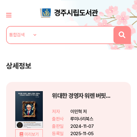
상세정보
위대한 경영자 워렌 버핏이 전하는 리더십과 경영의 17가지 비밀
저자
이민혁 저
출판사
루미너리북스
출판일
2024-11-07
등록일
2025-11-05
미리보기