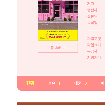
저자
출판사
출판일
등록일
파일포맷
파일크기
미리보기
공급사
지원기기
현황
보유
1
대출
0
예