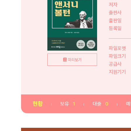
저자
출판사
출판일
등록일
파일포맷
파일크기
미리보기
공급사
지원기기
현황
보유
1
대출
0
예