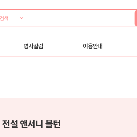
명사칼럼
이용안내
 전설 앤서니 볼턴