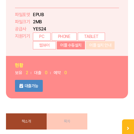
파일포맷
EPUB
파일크기
2MB
공급사
YES24
지원기기
PC
PHONE
TABLET
웹뷰어
어플 수동설치
어플 설치 안내
현황
보유
2
대출
0
예약
0
대출가능
책소개
목차