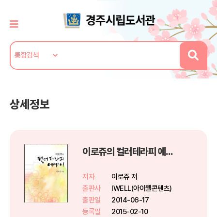
상세정보
이로쥬의 컬러테라피 에세이
저자
이로쥬 저
출판사
IWELL(아이웰콘텐츠)
출판일
2014-06-17
등록일
2015-02-10