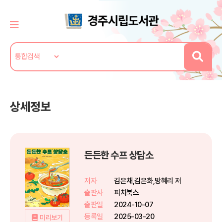
상세정보
든든한 수프 상담소
저자
김은채,김은화,방혜리 저
출판사
피치북스
출판일
2024-10-07
등록일
2025-03-20
미리보기