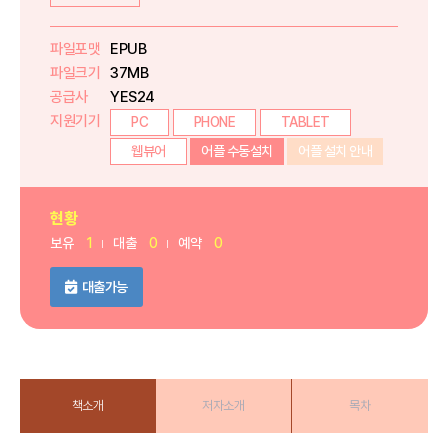
파일포맷
EPUB
파일크기
37MB
공급사
YES24
지원기기
PC
PHONE
TABLET
웹뷰어
어플 수동설치
어플 설치 안내
현황
보유
1
대출
0
예약
0
대출가능
책소개
저자소개
목차