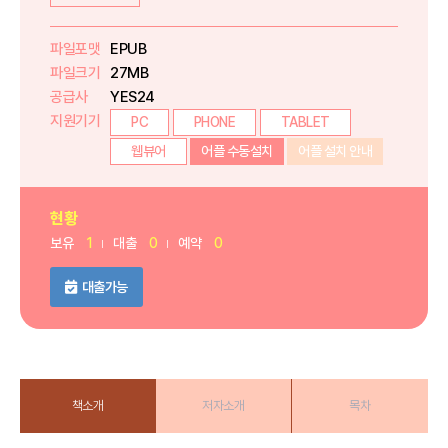
파일포맷
EPUB
파일크기
27MB
공급사
YES24
지원기기
PC
PHONE
TABLET
웹뷰어
어플 수동설치
어플 설치 안내
현황
보유
1
대출
0
예약
0
대출가능
책소개
저자소개
목차