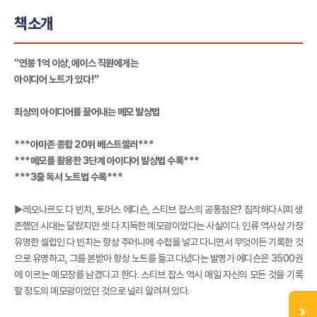
책소개
“연봉 1억 이상, 에이스 직원에게는
아이디어 노트가 있다!”
최상의 아이디어를 끌어내는 메모 발상법
***아마존 종합 20위 베스트셀러***
***메모를 활용한 3단계 아이디어 발상법 수록***
***3줄 독서 노트법 수록***
▶레오나르도 다 빈치, 토머스 에디슨, 스티브 잡스의 공통점은? 짐작하다시피 생
존했던 시대는 달랐지만 셋 다 지독한 메모광이었다는 사실이다. 인류 역사상 가장
유명한 셀럽인 다 빈치는 항상 주머니에 수첩을 넣고 다니면서 무엇이든 기록한 것
으로 유명하고, 그를 본받아 항상 노트를 들고 다녔다는 발명가 에디슨은 3500권
에 이르는 메모장를 남겼다고 한다. 스티브 잡스 역시 매일 자신의 모든 것을 기록
할 정도의 메모광이었던 것으로 널리 알려져 있다.