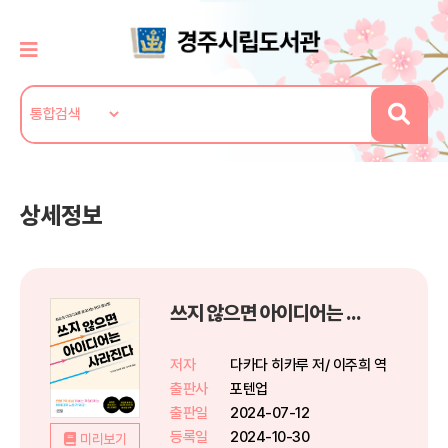
상세정보
쓰지 않으면 아이디어는 사라진다
저자
다카다 히카루 저/ 이주희 역
출판사
포텐업
출판일
2024-07-12
등록일
2024-10-30
미리보기