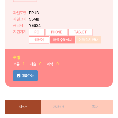
파일포맷
EPUB
파일크기
55MB
공급사
YES24
지원기기
PC
PHONE
TABLET
웹뷰어
어플 수동설치
어플 설치 안내
현황
보유
1
대출
0
예약
0
대출가능
책소개
저자소개
목차