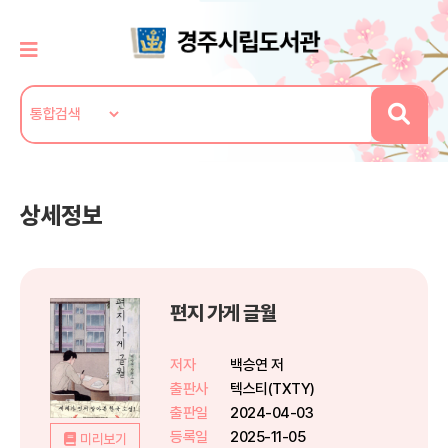
상세정보
편지 가게 글월
저자
백승연 저
출판사
텍스티(TXTY)
출판일
2024-04-03
등록일
2025-11-05
미리보기