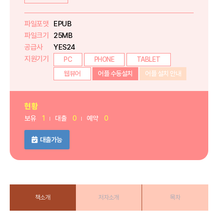
파일포맷
EPUB
파일크기
25MB
공급사
YES24
지원기기
PC
PHONE
TABLET
웹뷰어
어플 수동설치
어플 설치 안내
현황
보유
1
대출
0
예약
0
대출가능
책소개
저자소개
목차