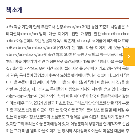
책소개
<B>각종 기관과 단체 추천도서 선정<br></br>30년 동안 꾸준히 사랑받은 스
테디셀러<br></br>‘밤티 마을 이야기’ 전면 개정판 출간!<br></br><br>
</br>아동문학의 오랜 얼굴이자 독보적 존재, <br></br>이금이 작가의 대표작!
</B><br></br><br></br>고유명사가 된 ‘밤티 마을 이야기’, 새 옷을 입다
<br></br><br></br>첫 출간 이후 30여 년 동안 사랑받고 있는 이금이 작가의
‘밤티 마을 이야기’가 전면 개정판으로 출간되었다. 1994년 『밤티 마을 큰돌이네
집』 출간을 시작으로 오랜 시간 스테디셀러 자리를 굳건히 지키고 있는 연작 동화
세 권은, 독자들이 끊임없이 후속작 요청을 했기에 이루어진 결실이다. 그래서 『밤
티 마을 큰돌이네 집』에 이어 『밤티 마을 영미네 집』과 『밤티 마을 봄이네 집』을 출
간할 수 있었고, 지금까지도 독자들의 아낌없는 지지와 사랑을 받고 있다. <br>
</br><br></br>이금이 작가의 ‘밤티 마을 이야기’가 한국 아동문학사에서 갖는
의미는 매우 크다. 2024년 한국 최초로 한스 크리스티안 안데르센상 글 작가 부문
최종 후보로 선정된 이금이 작가는 한국 아동문학의 르네상스를 말할 때 빠질 수
없는 이름이다. 청소년문학과 소설로도 그 영역을 넓혀 여전히 활발하게 활동하고
있지만 그의 뿌리는 아동문학에 닿아 있다. 아동문학의 부흥기를 연 개척자로 손꼽
히는 그가 펴낸 ‘밤티 마을 이야기’는 당시의 시대상과 아이들의 마음을 대변해 주