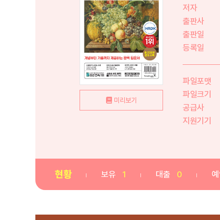
저자
출판사
출판일
등록일
파일포맷
파일크기
미리보기
공급사
지원기기
현황
보유
1
대출
0
예