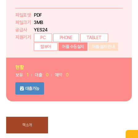
파일포맷
PDF
파일크기
3MB
공급사
YES24
지원기기
PC
PHONE
TABLET
웹뷰어
어플 수동설치
어플 설치 안내
현황
보유
1
대출
0
예약
0
대출가능
책소개