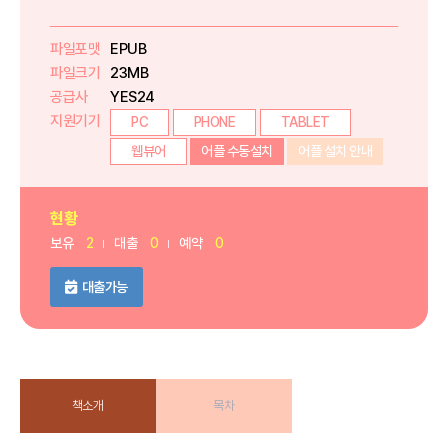
파일포맷
EPUB
파일크기
23MB
공급사
YES24
지원기기
PC
PHONE
TABLET
웹뷰어
어플 수동설치
어플 설치 안내
현황
보유
2
대출
0
예약
0
대출가능
책소개
목차