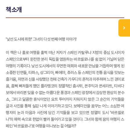
책소개
'낯선 도시에 취한' 그녀의 다섯 번째 여행 이야기!
이 책은 나 홀로 여행을 훌쩍 떠난 저자가 스페인 카탈루냐 지방의 중심 도시이자
스페인으로부터 완전한 분리 독립을 염원하는 바르셀로나를 쉼 없이 거닐며 담은
여행의 기록이다. 낯선 도시에서의 우연한 재회와 새로운 만남을 거듭하며 맺게 된
소중한 인연들, 타파스, 샹그리아, 빠에야, 츄러스 등 스페인의 전통 음식을 맛보는
즐거움, 자연과 신을 사랑했던 천재 건축가 가우디의 흔적과 마주하며 느낀 경이로
움, 흠뻑 빠져들게 했던 플라멩코의 정열적인 춤사위, 몬주익과 몬세라트, 티비다
보에서 바라본 잊을 수 없는 아름다운 퐁경과 스페인 광장에서 감상한 환상의 분수
쇼, 그리고 달콤한 휴식이었던 요트 투어까지 지워지지 않은 그 순간의 기억들을
글과 사진을 통해 실감 나게 이야기하고 있다. 보헤미안을 꿈꾸는 어느 소심한 여
행자의 눈과 마음과 사진에 담긴 기억들을 보고 있으면 정열의 도시 '바르셀로
나'의 매력 속으로 한없이 빨려 들어가고 있을 것이다. 그녀와 함께 꿈의 여행지 스
페인 '바르셀로나'로 여행을 떠나보는 걸 어떨까?