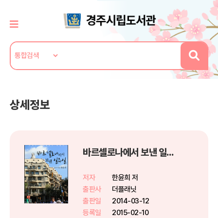
상세정보
바르셀로나에서 보낸 일주일
저자
한윤희 저
출판사
더플래닛
출판일
2014-03-12
등록일
2015-02-10