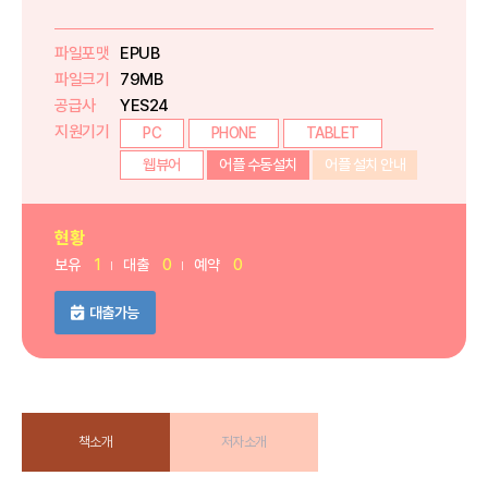
파일포맷
EPUB
파일크기
79MB
공급사
YES24
지원기기
PC
PHONE
TABLET
웹뷰어
어플 수동설치
어플 설치 안내
현황
보유
1
대출
0
예약
0
대출가능
책소개
저자소개