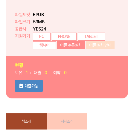
파일포맷
EPUB
파일크기
53MB
공급사
YES24
지원기기
PC
PHONE
TABLET
웹뷰어
어플 수동설치
어플 설치 안내
현황
보유
1
대출
0
예약
0
대출가능
책소개
저자소개