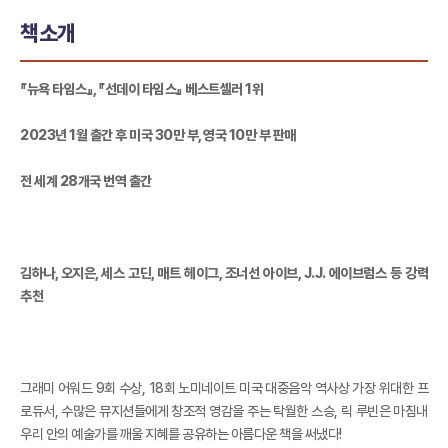
책소개
『뉴욕 타임스』, 『선데이 타임스』 베스트셀러 1위
2023년 1월 출간 후 미국 30만 부, 영국 10만 부 판매
전 세계 28개국 번역 출간
김하나, 오지은, 세스 고딘, 매트 헤이그, 조너선 아이브, J.J. 에이브럼스 등 강력
추천
그래미 어워드 9회 수상, 18회 노미네이트 미국 대중음악 역사상 가장 위대한 프
로듀서, 수많은 뮤지션들에게 창조적 영감을 주는 탁월한 스승, 릭 루빈은 마침내
우리 안의 예술가를 깨울 지혜를 공유하는 아름다운 책을 써냈다!