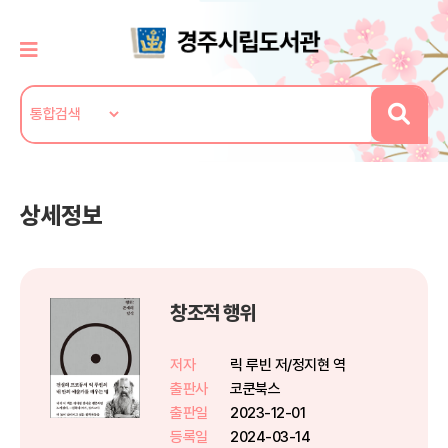
상세정보
창조적 행위
저자
릭 루빈 저/정지현 역
출판사
코쿤북스
출판일
2023-12-01
등록일
2024-03-14