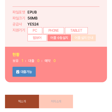
파일포맷
EPUB
파일크기
56MB
공급사
YES24
지원기기
PC
PHONE
TABLET
웹뷰어
어플 수동설치
어플 설치 안내
현황
보유
1
대출
0
예약
0
대출가능
책소개
저자소개