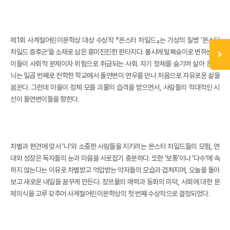
제1회 사계절어린이문학상 대상 수상작 『몬스터 차일드』는 가상의 질병 ‘몬스터
차일드 증후군’을 소재로 삼은 흥미진진한 판타지다. 불시에 털북숭이로 변하는 아
이들이 사회적 문제이자 위험으로 취급되는 사회. 자기 정체를 숨기며 살아 온 하
늬는 일곱 번째로 전학한 학교에서 돌연변이 연우를 만나 처음으로 자유로운 삶을
꿈꾼다. 그런데 마을이 정체 모를 괴물의 습격을 받으면서, 사람들의 적대적인 시
선이 돌연변이들을 향한다.
차별과 편견에 맞서 ‘나’와 소중한 사람들을 지키려는 몬스터 차일드들의 모험, 연
대와 성장은 독자들의 눈과 마음을 사로잡기 충분하다. 또한 ‘보통’이나 ‘다수’에 속
하지 않는다는 이유로 차별받고 억압받는 약자들의 모습과 겹쳐지며, 오늘을 돌아
보고 새로운 내일을 꿈꾸게 만든다. 장르물의 매력과 동화의 미덕, 사회에 대한 문
제의식을 고루 갖추어 사계절어린이문학상의 첫 번째 수상작으로 결정되었다.