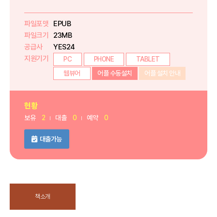
파일포맷
EPUB
파일크기
23MB
공급사
YES24
지원기기
PC
PHONE
TABLET
웹뷰어
어플 수동설치
어플 설치 안내
현황
보유
2
대출
0
예약
0
대출가능
책소개