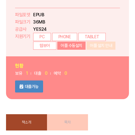
파일포맷
EPUB
파일크기
36MB
공급사
YES24
지원기기
PC
PHONE
TABLET
웹뷰어
어플 수동설치
어플 설치 안내
현황
보유
1
대출
0
예약
0
대출가능
책소개
목차