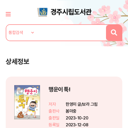
상세정보
행운이 툭!
저자
한영미 글/보라 그림
출판사
봄마중
출판일
2023-10-20
등록일
2023-12-08