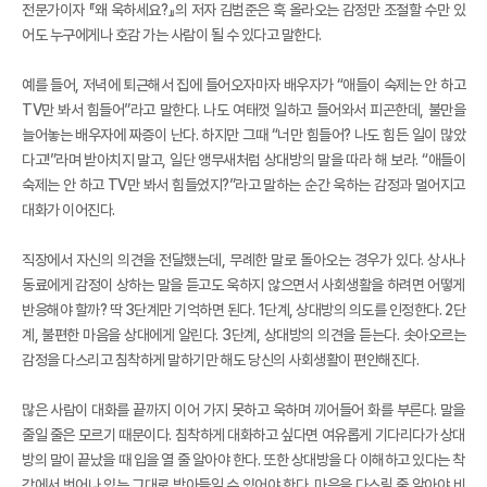
전문가이자 『왜 욱하세요?』의 저자 김범준은 훅 올라오는 감정만 조절할 수만 있
어도 누구에게나 호감 가는 사람이 될 수 있다고 말한다.
예를 들어, 저녁에 퇴근해서 집에 들어오자마자 배우자가 “애들이 숙제는 안 하고
TV만 봐서 힘들어”라고 말한다. 나도 여태껏 일하고 들어와서 피곤한데, 불만을
늘어놓는 배우자에 짜증이 난다. 하지만 그때 “너만 힘들어? 나도 힘든 일이 많았
다고!”라며 받아치지 말고, 일단 앵무새처럼 상대방의 말을 따라 해 보라. “애들이
숙제는 안 하고 TV만 봐서 힘들었지?”라고 말하는 순간 욱하는 감정과 멀어지고
대화가 이어진다.
직장에서 자신의 의견을 전달했는데, 무례한 말로 돌아오는 경우가 있다. 상사나
동료에게 감정이 상하는 말을 듣고도 욱하지 않으면서 사회생활을 하려면 어떻게
반응해야 할까? 딱 3단계만 기억하면 된다. 1단계, 상대방의 의도를 인정한다. 2단
계, 불편한 마음을 상대에게 알린다. 3단계, 상대방의 의견을 듣는다. 솟아오르는
감정을 다스리고 침착하게 말하기만 해도 당신의 사회생활이 편안해진다.
많은 사람이 대화를 끝까지 이어 가지 못하고 욱하며 끼어들어 화를 부른다. 말을
줄일 줄은 모르기 때문이다. 침착하게 대화하고 싶다면 여유롭게 기다리다가 상대
방의 말이 끝났을 때 입을 열 줄 알아야 한다. 또한 상대방을 다 이해하고 있다는 착
각에서 벗어나 있는 그대로 받아들일 수 있어야 한다. 마음을 다스릴 줄 알아야 비