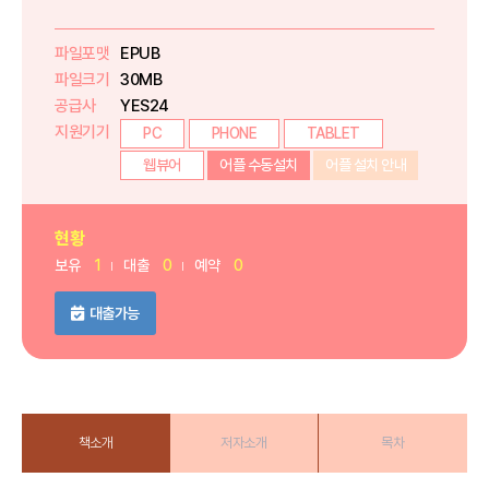
파일포맷
EPUB
파일크기
30MB
공급사
YES24
지원기기
PC
PHONE
TABLET
웹뷰어
어플 수동설치
어플 설치 안내
현황
보유
1
대출
0
예약
0
대출가능
책소개
저자소개
목차