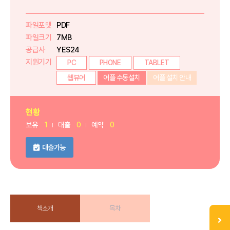
파일포맷
PDF
파일크기
7MB
공급사
YES24
지원기기
PC
PHONE
TABLET
웹뷰어
어플 수동설치
어플 설치 안내
현황
보유
1
대출
0
예약
0
대출가능
책소개
목차