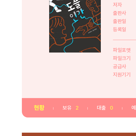
저자
출판사
출판일
등록일
파일포맷
파일크기
공급사
지원기기
현황
보유
2
대출
0