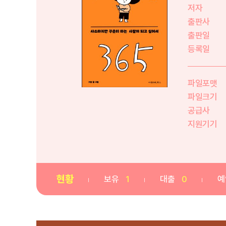
저자
출판사
출판일
등록일
파일포맷
파일크기
공급사
지원기기
현황
보유
1
대출
0
예