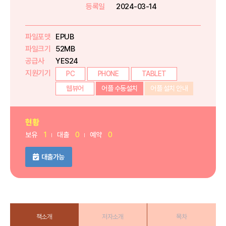
등록일
2024-03-14
파일포맷
EPUB
파일크기
52MB
공급사
YES24
지원기기
PC
PHONE
TABLET
웹뷰어
어플 수동설치
어플 설치 안내
현황
보유
1
대출
0
예약
0
대출가능
책소개
저자소개
목차