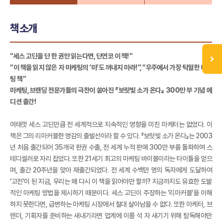
책소개
“세스 고딘을 단 한 권만 읽는다면, 단연코 이 책!”
“이 책을 읽지 않은 자 마케팅의 ‘마’도 꺼내지 마라!”, “우주에서 가장 탁월한 마케
팅 책”
마케팅, 브랜딩 전문가들의 극찬이 쏟아진 『보랏빛 소가 온다』 300만 부 기념 에
디션 출간!
여태껏 세스 고딘만큼 전 세계적으로 지속적인 영향을 미친 마케터는 없었다. 이
책은 그의 리마커블한 영감의 출발선이라 할 수 있다. 『보랏빛 소가 온다』는 2003
년 처음 출간되어 35개국 판권 수출, 전 세계 누적 판매 300만 부를 돌파하며 스
테디셀러로 자리 잡았다. 또한 21세기 최고의 마케팅 바이블이라는 타이틀을 얻으
며, 출간 20주년을 맞아 재출간되었다. 전 세계 수백만 명의 독자에게 도달하여
‘고전’이 된 지금, 우리는 왜 다시 이 책을 읽어야만 할까? 지금까지도 유효한 도발
적인 마케팅 방법을 제시하기 때문이다. 세스 고딘이 주장하는 ‘리마커블’을 이해
하지 못한다면, 급변하는 마케팅 시장에서 절대 살아남을 수 없다. 또한 마케터, 브
랜더, 기획자를 준비하는 새내기라면 업계에 이름 석 자 새기기 위해 탐독해야만