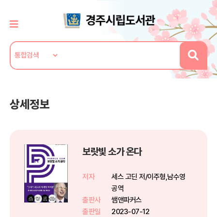
상세정보
보랏빛 소가 온다
저자
세스 고딘 저/이주형,남수영
공역
출판사
쌤앤파커스
출판일
2023-07-12