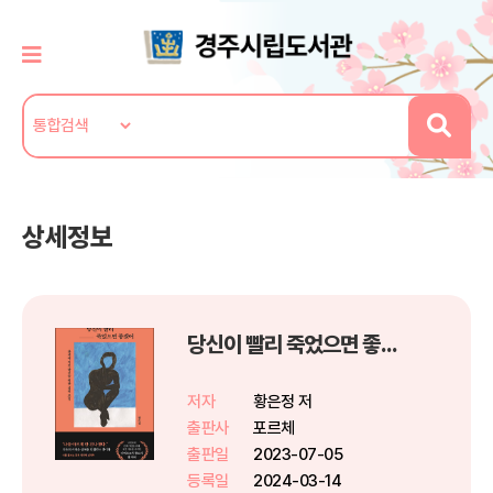
상세정보
당신이 빨리 죽었으면 좋겠어
저자
황은정 저
출판사
포르체
출판일
2023-07-05
등록일
2024-03-14