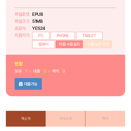
파일포맷
EPUB
파일크기
51MB
공급사
YES24
지원기기
PC
PHONE
TABLET
웹뷰어
어플 수동설치
어플 설치 안내
현황
보유
1
대출
0
예약
0
대출가능
책소개
저자소개
목차