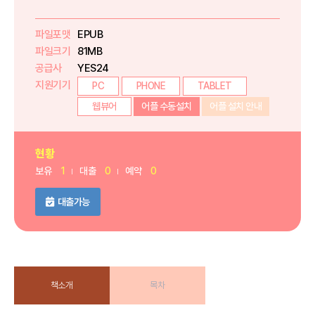
파일포맷
EPUB
파일크기
81MB
공급사
YES24
지원기기
PC
PHONE
TABLET
웹뷰어
어플 수동설치
어플 설치 안내
현황
보유
1
대출
0
예약
0
대출가능
책소개
목차