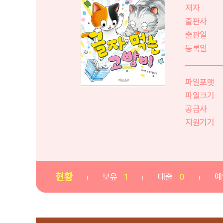
저자
출판사
출판일
등록일
파일포맷
파일크기
공급사
지원기기
현황
보유
1
대출
0
예