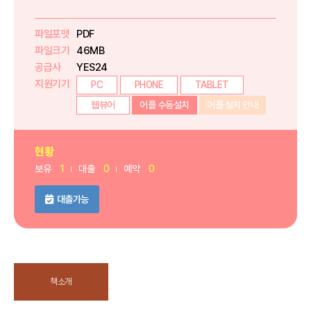
파일포맷
PDF
파일크기
46MB
공급사
YES24
지원기기
PC
PHONE
TABLET
웹뷰어
어플 수동설치
어플 설치 안내
현황
보유
1
대출
0
예약
0
대출가능
책소개