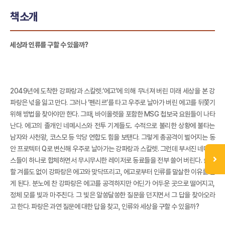
책소개
세상과 인류를 구할 수 있을까?
2049년에 도착한 강파랑과 스칼렛.‘에고’에 의해 무너져 버린 미래 세상을 본 강
파랑은 넋을 잃고 만다. 그러나 ‘펜리르’를 타고 우주로 날아가 버린 에고를 뒤쫓기
위해 방법을 찾아야만 한다. 그때, 바이올렛을 포함한 MSG 첩보국 요원들이 나타
난다. 에고의 졸개인 네메시스와 전투 기계들도. 수적으로 불리한 상황에 불타는
남자와 사천왕, 코스모 등 악당 연합도 힘을 보탠다. 그렇게 총공격이 벌어지는 동
안 프로텍터 Q로 변신해 우주로 날아가는 강파랑과 스칼렛. 그런데 부서진 네메시
스들이 하나로 합체하면서 무시무시한 레이저로 동료들을 전부 쓸어 버린다. 슬퍼
할 겨를도 없이 강파랑은 에고와 맞닥뜨리고, 에고로부터 인류를 말살한 이유를 듣
게 된다. 분노에 찬 강파랑은 에고를 공격하지만 어딘가 어두운 곳으로 떨어지고,
정체 모를 빛과 마주친다. 그 빛은 알쏭달쏭한 질문을 던지면서 그 답을 찾아오라
고 한다. 파랑은 과연 질문에 대한 답을 찾고, 인류와 세상을 구할 수 있을까?