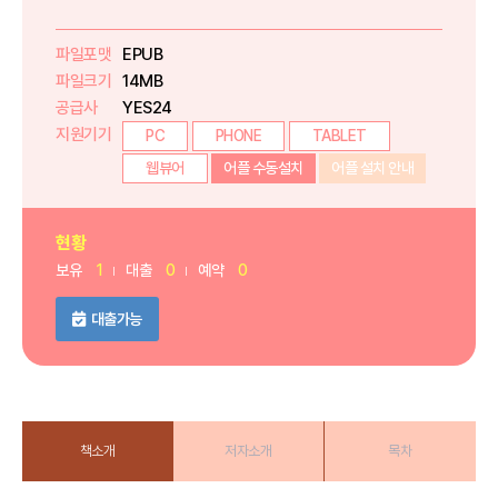
파일포맷
EPUB
파일크기
14MB
공급사
YES24
지원기기
PC
PHONE
TABLET
웹뷰어
어플 수동설치
어플 설치 안내
현황
보유
1
대출
0
예약
0
대출가능
책소개
저자소개
목차