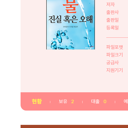
저자
출판사
출판일
등록일
파일포맷
파일크기
공급사
지원기기
현황
보유
2
대출
0