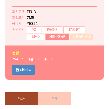
파일포맷
EPUB
파일크기
7MB
공급사
YES24
지원기기
PC
PHONE
TABLET
웹뷰어
어플 수동설치
어플 설치 안내
현황
보유
2
대출
0
예약
0
대출가능
책소개
목차