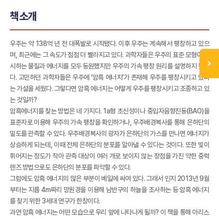
책소개
우주는 약 138억 년 전 대폭발로 시작됐다. 이후 우주는 계속해서 팽창하고 있으
며, 최근에는 그 속도가 점점 더 빨라지고 있다. 과학자들은 우주의 표준 모형이 제
시하는 물질과 에너지를 모두 동원했지만 우주의 가속 팽창 원리를 설명하지 못했
다. 고민하던 과학자들은 우주에 ‘암흑 에너지’가 존재해 우주를 팽창시키고 있다
는 가설을 세웠다. 그렇다면 암흑 에너지는 어떻게 우주를 팽창시키고 조종하고 있
는 것일까?
암흑에너지를 찾는 방법은 네 가지다. 1a형 초신성이나 중입자음향진동(BAO)을
표준자로 이용해 우주의 가속 팽창을 확인하거나, 우주배경복사를 통해 은하단의
밀도를 관측할 수 있다. 우주배경복사의 광자가 은하단의 가스를 만나면 에너지가
상승하게 되는데, 이때 전체 은하단의 분포를 알아낼 수 있다는 것이다. 또한 빛이
휘어지는 정도가 작아 관측 대상이 여러 개로 보이지 않는 장점을 가진 약한 중력
렌즈 방법으로도 은하단의 분포를 파악할 수 있다.
그럼에도 암흑 에너지의 많은 부분이 베일에 싸여 있다. 그래서 인지 2013년 9월
부터는 지름 4m짜리 망원경을 이용해 남반구의 하늘을 조사하는 등 암흑 에너지
를 찾기 위한 3세대 연구가 한창이다.
과연 암흑 에너지는 어떤 모습으로 우리 앞에 나타나게 될까? 이 책을 통해 아리스