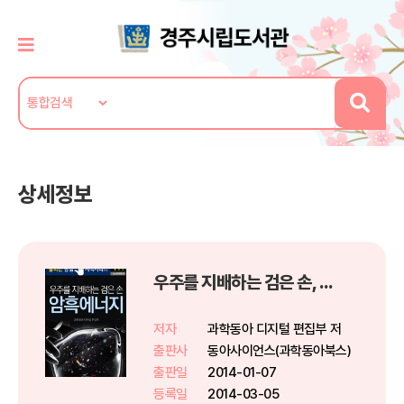
상세정보
우주를 지배하는 검은 손, 암흑 에너지 - 출퇴근 한뼘지식 시리즈 by 과학동아 111
저자
과학동아 디지털 편집부 저
출판사
동아사이언스(과학동아북스)
출판일
2014-01-07
등록일
2014-03-05