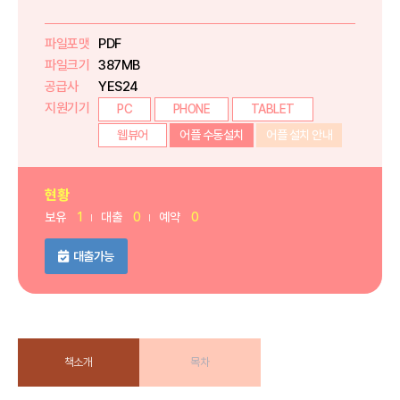
파일포맷
PDF
파일크기
387MB
공급사
YES24
지원기기
PC
PHONE
TABLET
웹뷰어
어플 수동설치
어플 설치 안내
현황
보유
1
대출
0
예약
0
대출가능
책소개
목차