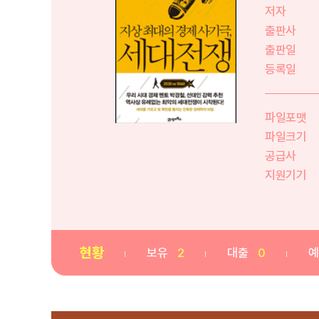
저자
출판사
출판일
등록일
파일포맷
파일크기
공급사
지원기기
현황
보유
2
대출
0