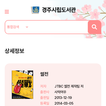
상세정보
썰전
저자
JTBC 썰전 제작팀 저
출판사
사막여우
출판일
2013-12-19
등록일
2014-03-05