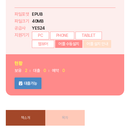
파일포맷
EPUB
파일크기
40MB
공급사
YES24
지원기기
PC
PHONE
TABLET
웹뷰어
어플 수동설치
어플 설치 안내
현황
보유
2
대출
0
예약
0
대출가능
책소개
목차