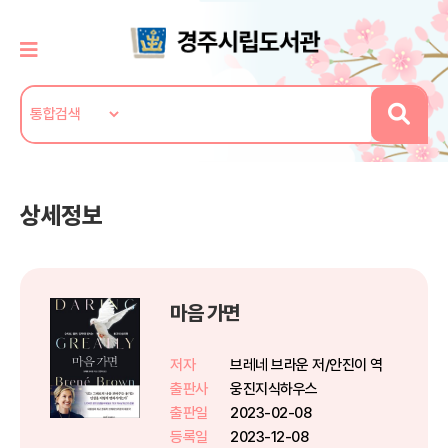
상세정보
마음 가면
저자
브레네 브라운 저/안진이 역
출판사
웅진지식하우스
출판일
2023-02-08
등록일
2023-12-08