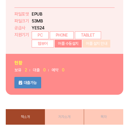
파일포맷
EPUB
파일크기
53MB
공급사
YES24
지원기기
PC
PHONE
TABLET
웹뷰어
어플 수동설치
어플 설치 안내
현황
보유
2
대출
0
예약
0
대출가능
책소개
저자소개
목차