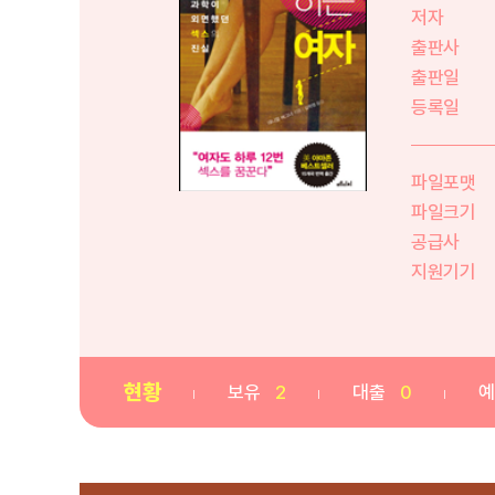
저자
출판사
출판일
등록일
파일포맷
파일크기
공급사
지원기기
현황
보유
2
대출
0