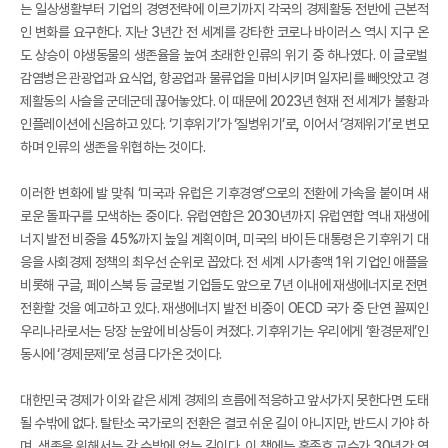
는 일상생활부터 기업의 경영전략에 이르기까지 각국의 경제활동 전반에 근본적
인 변화를 요구한다. 지난 3년간 전 세계를 강타한 코로나 바이러스 역시 지구 온
도 상승이 야생동물의 생존율을 높여 초래한 인류의 위기 중 하나였다. 이 글로벌
감염병은 관광업과 요식업, 항공업과 물류업을 마비시키며 일자리를 빼앗았고 경
제활동의 사슬을 군데군데 끊어놓았다. 이 때문에 2023년 현재 전 세계가 불황과
인플레이션에 신음하고 있다. ‘기후위기’가 ‘질병위기’로, 이어서 ‘경제위기’로 변모
하며 인류의 생존을 위협하는 것이다.
이러한 변화에 발 맞춰 ‘미국과 유럽은 기후경영’으로의 전환에 가속을 붙이며 새
로운 돌파구를 모색하는 중이다. 유럽연합은 2030년까지 유럽연합 역내 재생에
너지 발전 비중을 45%까지 높일 계획이며, 미국의 바이든 대통령은 기후위기 대
응을 사회경제 정책의 최우선 순위로 꼽았다. 전 세계 시가총액 1위 기업인 애플을
비롯해 구글, 페이스북 등 글로벌 기업들도 앞으로 7년 이내에 재생에너지로 전면
전환할 것을 예고하고 있다. 재생에너지 발전 비중이 OECD 국가 중 단연 꼴찌인
우리나라로서는 당장 눈앞에 비상등이 켜졌다. 기후위기는 우리에게 ‘환경문제’인
동시에 ‘경제문제’로 성큼 다가온 것이다.
대한민국 경제가 이와 같은 세계 경제의 흐름에 적응하고 앞서가지 못한다면 도태
될 수밖에 없다. 탈탄소 국가로의 전환은 결코 쉬운 길이 아니지만, 반드시 가야 하
며, 생존을 위해서는 갈 수밖에 없는 길이다. 이 책에는 홍종호 교수가 30년간 연