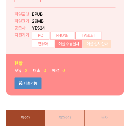
파일포맷
EPUB
파일크기
29MB
공급사
YES24
지원기기
PC
PHONE
TABLET
웹뷰어
어플 수동설치
어플 설치 안내
현황
보유
2
대출
0
예약
0
대출가능
책소개
저자소개
목차