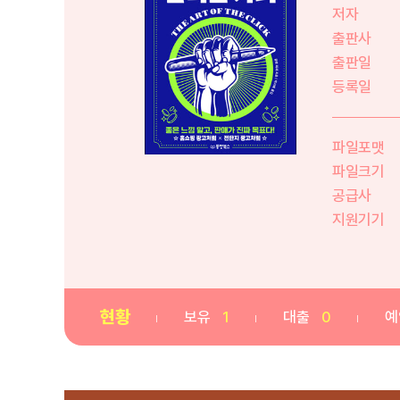
저자
출판사
출판일
등록일
파일포맷
파일크기
공급사
지원기기
현황
보유
1
대출
0
예