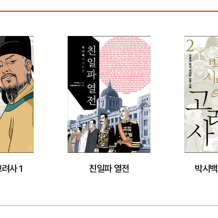
려사 1
친일파 열전
박시백