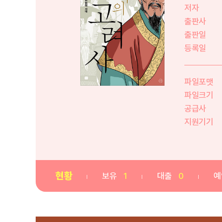
저자
출판사
출판일
등록일
파일포맷
파일크기
공급사
지원기기
현황
보유
1
대출
0
예