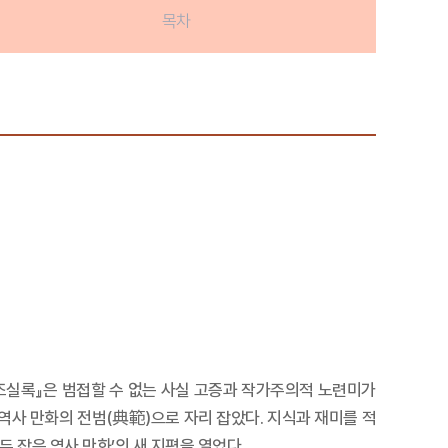
목차
왕조실록』은 범접할 수 없는 사실 고증과 작가주의적 노련미가
역사 만화의 전범(典範)으로 자리 잡았다. 지식과 재미를 적
 잡은 역사 만화’의 새 지평을 열었다.