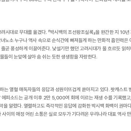
고려시대로 무대를 옮겼다. 『박시백의 조선왕조실록』을 완간한 지 10년
남녀노소 누구나 역사 속으로 순식간에 빠져들게 하는 만화적 흡인력은 
 줄곧 풍성하게 이끌어준다. 낯설기만 했던 고려시대가 물 흐르듯 읽히
 인물들이 눈앞에 살아 숨 쉬는 듯한 생생함을 자랑한다.
랑하는 열혈 애독자들의 응답과 성원이뜨겁게 쏟아지고 있다. 팟캐스트 
 에피소드는 공개 이후 2만 5,000여 회에 이르는 재생 수를 기록했고
막을 알렸다. 열렬하고도 즉각적인 응답에 감화한 박시백 화백이 권마다 
자 사이의 애정 어린 소통은 실로 모두가 기다려온 우리나라 대표 역사 